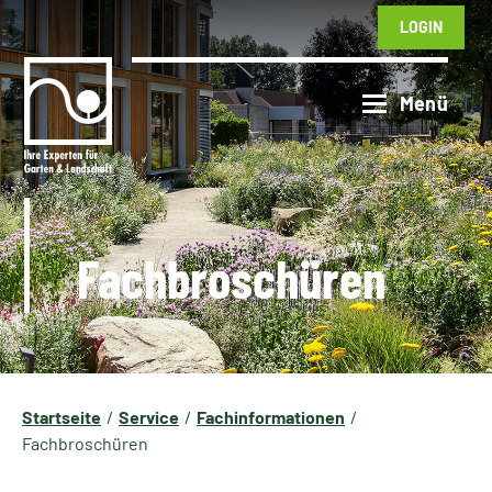
LOGIN
Fachbroschüren
Startseite
Service
Fachinformationen
Fachbroschüren