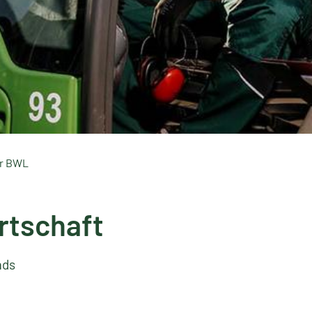
er BWL
rtschaft
ads