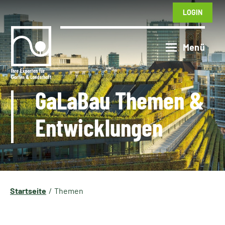
LOGIN
GaLaBau Themen &
Entwicklungen
Startseite
Themen