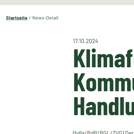
Startseite
News-Detail
17.10.2024
Klimaf
Komm
Handlu
(bdla/BdB/BGL/ZVG) Der 