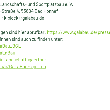
Landschafts- und Sportplatzbau e. V.
-Straße 4, 53604 Bad Honnef
il: k.block@galabau.de
gen sind hier abrufbar:
https://www.galabau.de/press
nnen sind auch zu finden unter:
aLaBau_BGL
GaLaBau
ieLandschaftsgaertner
om/c/GaLaBauExperten