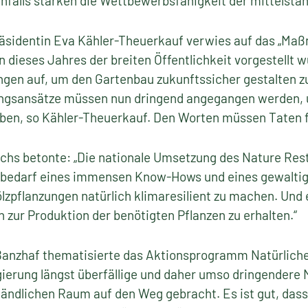
falls stärken die Wettbewerbsfähigkeit der mittelstän
äsidentin Eva Kähler-Theuerkauf verwies auf das „M
 dieses Jahres der breiten Öffentlichkeit vorgestellt w
en auf, um den Gartenbau zukunftssicher gestalten z
ungsansätze müssen nun dringend angegangen werden, 
eben, so Kähler-Theuerkauf. Den Worten müssen Taten f
ichs betonte: „Die nationale Umsetzung des Nature Res
Es bedarf eines immensen Know-Hows und eines gewalti
ölzpflanzungen natürlich klimaresilient zu machen. Und
zur Produktion der benötigten Pflanzen zu erhalten.“
nzhaf thematisierte das Aktionsprogramm Natürliche
gierung längst überfällige und daher umso dringender
 ländlichen Raum auf den Weg gebracht. Es ist gut, dass