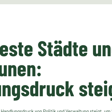
este Städte u
unen:
ngsdruck stei
Handlungsdruck von Politik und Verwaltung steigt, u