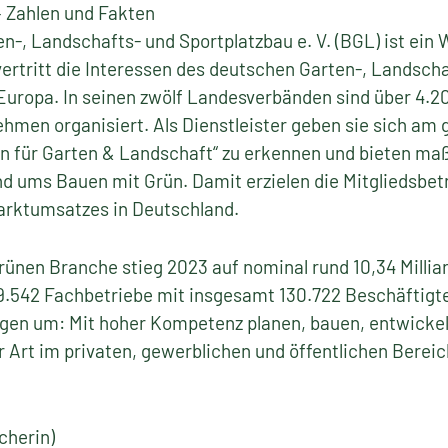
 Zahlen und Fakten
-, Landschafts- und Sportplatzbau e. V. (BGL) ist ein 
ertritt die Interessen des deutschen Garten-, Landsch
Europa. In seinen zwölf Landesverbänden sind über 4.2
ehmen organisiert. Als Dienstleister geben sie sich am
en für Garten & Landschaft“ zu erkennen und bieten ma
d ums Bauen mit Grün. Damit erzielen die Mitgliedsbetr
rktumsatzes in Deutschland.
ünen Branche stieg 2023 auf nominal rund 10,34 Millia
19.542 Fachbetriebe mit insgesamt 130.722 Beschäftigt
ungen um: Mit hoher Kompetenz planen, bauen, entwickel
r Art im privaten, gewerblichen und öffentlichen Bereic
cherin)