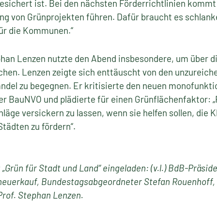
sichert ist. Bei den nächsten Förderrichtlinien kommt 
ng von Grünprojekten führen. Dafür braucht es schlank
für die Kommunen.“
phan Lenzen nutzte den Abend insbesondere, um über di
chen. Lenzen zeigte sich enttäuscht von den unzureic
el zu begegnen. Er kritisierte den neuen monofunkti
der BauNVO und plädierte für einen Grünflächenfaktor:
hläge versickern zu lassen, wenn sie helfen sollen, die
Städten zu fördern“.
Grün für Stadt und Land“ eingeladen: (v.l.) BdB-Präside
Theuerkauf, Bundestagsabgeordneter Stefan Rouenhoff
Prof. Stephan Lenzen.