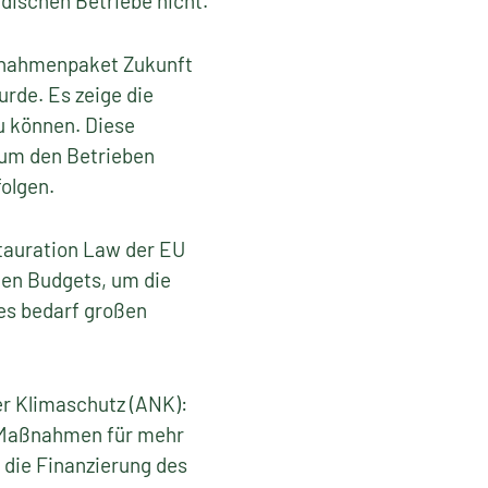
dischen Betriebe nicht.“
aßnahmenpaket Zukunft
urde. Es zeige die
u können. Diese
um den Betrieben
olgen.
tauration Law der EU
gen Budgets, um die
 es bedarf großen
r Klimaschutz (ANK):
e Maßnahmen für mehr
 die Finanzierung des