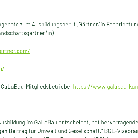
ebote zum Ausbildungsberuf „Gärtner/in Fachrichtung
andschaftsgärtner*in)
aertner.com/
m/
 GaLaBau-Mitgliedsbetriebe:
https://www.galabau-kar
e Ausbildung im GaLaBau entscheidet, hat hervorragende
igen Beitrag für Umwelt und Gesellschaft.“ BGL-Vizeprä