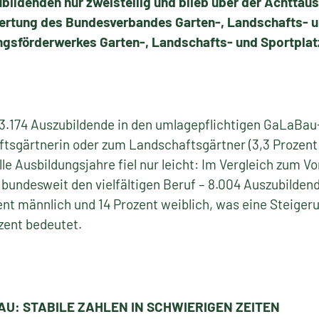
ubildenden nur zweistellig und blieb über der Achttau
ertung des Bundesverbandes Garten-, Landschafts- un
gsförderwerkes Garten-, Landschafts- und Sportplat
 3.174 Auszubildende in den umlagepflichtigen GaLaBau
tsgärtnerin oder zum Landschaftsgärtner (3,3 Prozent 
e Ausbildungsjahre fiel nur leicht: Im Vergleich zum Vo
bundesweit den vielfältigen Beruf – 8.004 Auszubilden
ent männlich und 14 Prozent weiblich, was eine Steiger
zent bedeutet.
U: STABILE ZAHLEN IN SCHWIERIGEN ZEITEN