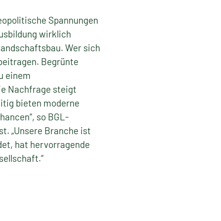
geopolitische Spannungen
usbildung wirklich
 Landschaftsbau. Wer sich
 beitragen. Begrünte
zu einem
ie Nachfrage steigt
zeitig bieten moderne
chancen“, so BGL-
st. „Unsere Branche ist
det, hat hervorragende
ellschaft.“