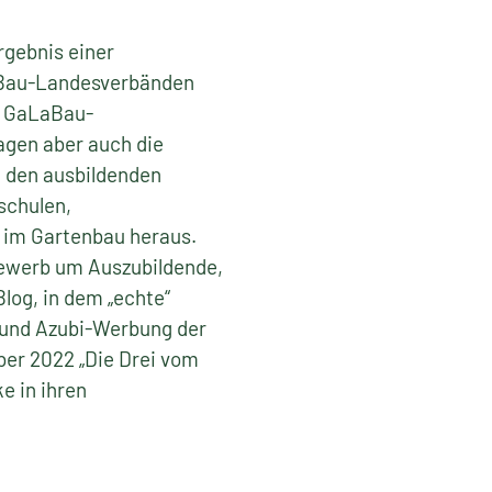
rgebnis einer
aBau-Landesverbänden
n GaLaBau-
agen aber auch die
n den ausbildenden
schulen,
g im Gartenbau heraus.
bewerb um Auszubildende,
log, in dem „echte“
t und Azubi-Werbung der
ber 2022 „Die Drei vom
e in ihren