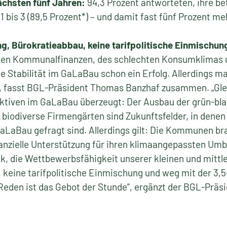
ächsten fünf Jahren:
94,3 Prozent antworteten, ihre be
bis 3 (89,5 Prozent*) – und damit fast fünf Prozent meh
g, Bürokratieabbau, keine tarifpolitische Einmischun
hen Kommunalfinanzen, des schlechten Konsumklimas 
e Stabilität im GaLaBau schon ein Erfolg. Allerdings 
, fasst BGL-Präsident Thomas Banzhaf zusammen. „Gleic
ktiven im GaLaBau überzeugt: Der Ausbau der grün-bla
biodiverse Firmengärten sind Zukunftsfelder, in dene
GaLaBau gefragt sind. Allerdings gilt: Die Kommunen 
nanzielle Unterstützung für ihren klimaangepassten Umb
tik, die Wettbewerbsfähigkeit unserer kleinen und mittl
, keine tarifpolitische Einmischung und weg mit der 3
eden ist das Gebot der Stunde“, ergänzt der BGL-Präsi