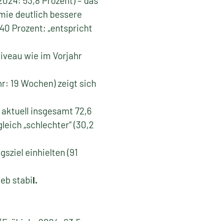
2024: 53,8 Prozent) – das
emie deutlich bessere
40 Prozent; „entspricht
iveau wie im Vorjahr
r: 19 Wochen) zeigt sich
r aktuell insgesamt 72,6
leich „schlechter“ (30,2
sziel einhielten (91
ieb stabi
l.