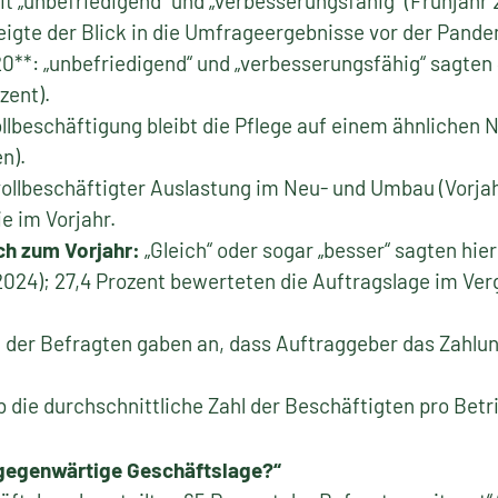
mit „unbefriedigend“ und „verbesserungsfähig“ (Frühjahr 
 zeigte der Blick in die Umfrageergebnisse vor der Pand
0**: „unbefriedigend“ und „verbesserungsfähig“ sagten 
zent).
lbeschäftigung bleibt die Pflege auf einem ähnlichen N
n).
ollbeschäftigter Auslastung im Neu- und Umbau (Vorjah
ie im Vorjahr.
ch zum Vorjahr:
„Gleich“ oder sogar „besser“ sagten hie
2024); 27,4 Prozent bewerteten die Auftragslage im Verg
 der Befragten gaben an, dass Auftraggeber das Zahlung
eb die durchschnittliche Zahl der Beschäftigten pro Betr
e gegenwärtige Geschäftslage?“