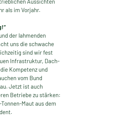
trieblichen Aussichten
r als im Vorjahr.
g!“
und der lahmenden
macht uns die schwache
hzeitig sind wir fest
uen Infrastruktur, Dach-
n die Kompetenz und
brauchen vom Bund
au. Jetzt ist auch
eren Betriebe zu stärken:
,5-Tonnen-Maut aus dem
dent.