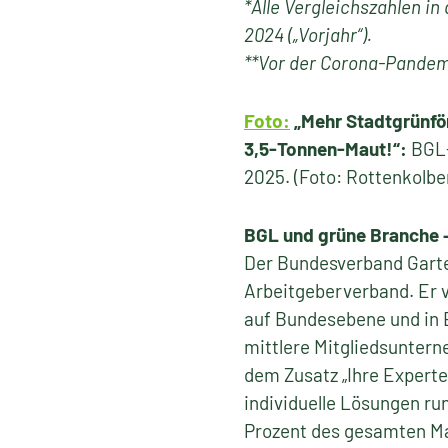
*Alle Vergleichszahlen i
2024 („Vorjahr“).
**Vor der Corona-Pandem
Foto:
„Mehr Stadtgrünför
3,5-Tonnen-Maut!“:
BGL-
2025. (Foto: Rottenkolb
BGL und grüne Branche 
Der Bundesverband Garten
Arbeitgeberverband. Er v
auf Bundesebene und in 
mittlere Mitgliedsuntern
dem Zusatz „Ihre Expert
individuelle Lösungen run
Prozent des gesamten Ma