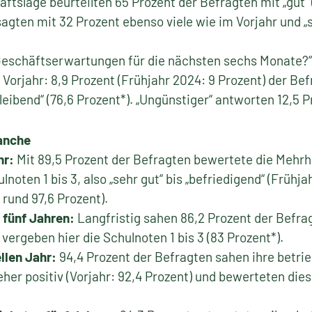
ftslage beurteilten 65 Prozent der Befragten mit „gut“ 
sagten mit 32 Prozent ebenso viele wie im Vorjahr und „s
 Geschäftserwartungen für die nächsten sechs Monate?“
Vorjahr: 8,9 Prozent (Frühjahr 2024: 9 Prozent) der Bef
leibend“ (76,6 Prozent*). „Ungünstiger“ antworten 12,5 P
anche
hr:
Mit 89,5 Prozent der Befragten bewertete die Mehrhe
noten 1 bis 3, also „sehr gut“ bis „befriedigend“ (Frühja
rund 97,6 Prozent).
 fünf Jahren:
Langfristig sahen 86,2 Prozent der Befra
vergeben hier die Schulnoten 1 bis 3 (83 Prozent*).
llen Jahr:
94,4 Prozent der Befragten sahen ihre betrie
her positiv (Vorjahr: 92,4 Prozent) und bewerteten dies