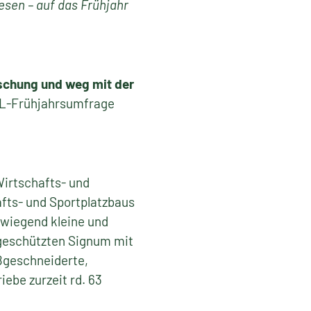
esen – auf das Frühjahr
ischung und weg mit der
GL-Frühjahrsumfrage
Wirtschafts- und
afts- und Sportplatzbaus
rwiegend kleine und
 geschützten Signum mit
ßgeschneiderte,
iebe zurzeit rd. 63