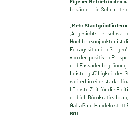
Eigener Betrieb in den n
bekämen die Schulnoten 1 
„Mehr Stadtgrünförderun
„Angesichts der schwac
Hochbaukonjunktur ist di
Ertragssituation Sorgen“
von den positiven Perspe
und Fassadenbegrünung, 
Leistungsfähigkeit des 
weiterhin eine starke fi
höchste Zeit für die Poli
endlich Bürokratieabbau
GaLaBau! Handeln statt R
BGL