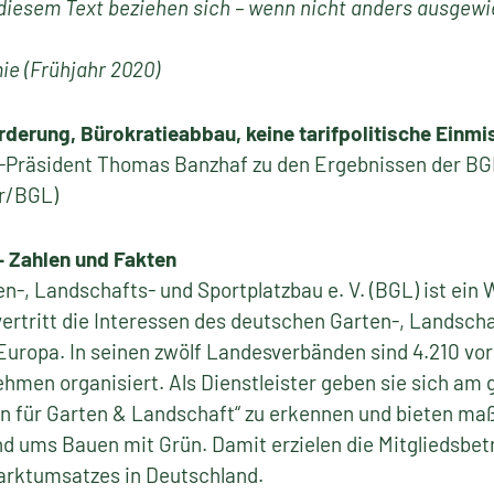
n diesem Text beziehen sich – wenn nicht anders ausgewi
ie (Frühjahr 2020)
derung, Bürokratieabbau, keine tarifpolitische Einm
Präsident Thomas Banzhaf zu den Ergebnissen der B
er/BGL)
– Zahlen und Fakten
-, Landschafts- und Sportplatzbau e. V. (BGL) ist ein 
ertritt die Interessen des deutschen Garten-, Landsch
Europa. In seinen zwölf Landesverbänden sind 4.210 vo
ehmen organisiert. Als Dienstleister geben sie sich am
en für Garten & Landschaft“ zu erkennen und bieten ma
d ums Bauen mit Grün. Damit erzielen die Mitgliedsbetr
rktumsatzes in Deutschland.