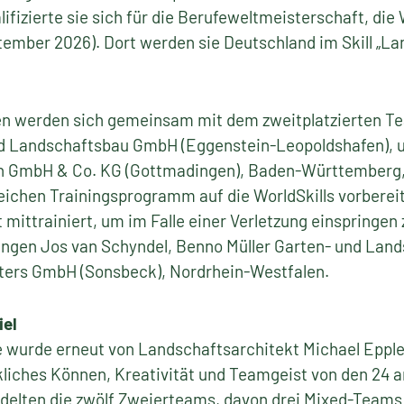
lifizierte sie sich für die Berufeweltmeisterschaft, die 
ptember 2026). Dort werden sie Deutschland im Skill „L
n werden sich gemeinsam mit dem zweitplatzierten Te
d Landschaftsbau GmbH (Eggenstein-Leopoldshafen), 
ten GmbH & Co. KG (Gottmadingen), Baden-Württember
chen Trainingsprogramm auf die WorldSkills vorbereit
 mittrainiert, um im Falle einer Verletzung einspringen
angen Jos van Schyndel, Benno Müller Garten- und Land
tters GmbH (Sonsbeck), Nordrhein-Westfalen.
iel
wurde erneut von Landschaftsarchitekt Michael Epple
iches Können, Kreativität und Teamgeist von den 24 
delten die zwölf Zweierteams, davon drei Mixed-Teams, 