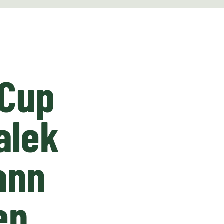
-Cup
alek
ann
en