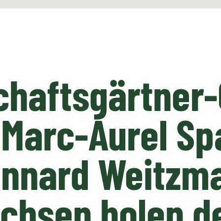
chaftsgärtner
Marc-Aurel Sp
ennard Weitzm
chsen holen d