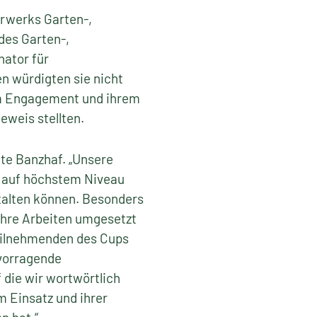
erwerks Garten-,
des Garten-,
nator für
n würdigten sie nicht
rem Engagement und ihrem
weis stellten.
nte Banzhaf. „Unsere
h auf höchstem Niveau
stalten können. Besonders
ihre Arbeiten umgesetzt
Teilnehmenden des Cups
rvorragende
 die wir wortwörtlich
m Einsatz und ihrer