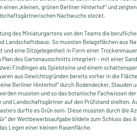
n einen „kleinen, grünen Berliner Hinterhof” und zeigten
ndschaftsgärtnerischen Nachwuchs steckt.
ltung des Miniaturgartens von den Teams die beruflich
nd Landschaftsbaus: So mussten Belagsflächen aus Nat
gt und eine Sitzgelegenheit in Form einer Trockenmaue
n Plan des Gartenausschnitts integriert – mit einer Sa
 zwei Findlingen als Spielsteine und einem schattensp
waren aus Gewichtsgründen bereits vorher in die Fläch
eine Berliner Hinterhof“ durch Bodendecker, Stauden u
werden mussten und so das botanische Fachwissen der
 und Landschaftsgärtner auf den Prüfstand stellten. A
asters durfte es Grün sein: Diese mussten durch die A
Kür“ der Wettbewerbsaufgabe bildete zum Schluss das Au
das Legen einer kleinen Rasenfläche.