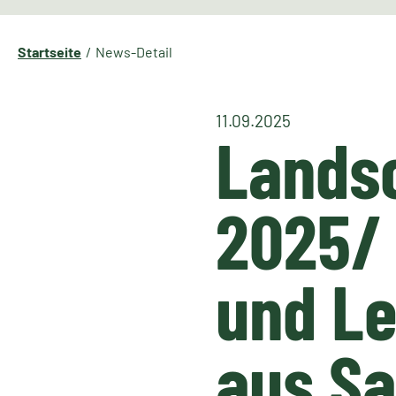
Startseite
News-Detail
11.09.2025
Lands
2025/ 
und L
aus Sa