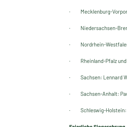
· Mecklenburg-Vorpomm
· Niedersachsen-Breme
· Nordrhein-Westfalen:
· Rheinland-Pfalz und S
· Sachsen: Lennard We
· Sachsen-Anhalt: Paul
· Schleswig-Holstein: E
Feierliche Siegerehrung