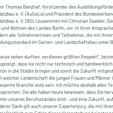
ahm Thomas Banzhaf, Vorsitzender des Ausbildungsförd
latzbau e. V. (AuGaLa) und Präsident des Bundesverban
atzbau e. V. (BGL) zusammen mit Christian Gaebler, Se
und Wohnen des Landes Berlin, vor. In ihren Ansprache
dern alle Teilnehmerinnen und Teilnehmer, die mit ih
dungsstandard im Garten- und Landschaftsbau unter Be
 heute sehen durften, verdienen größten Respekt“, beto
ezeigt, dass sie nicht nur technisch und handwerklic
rün in die Städte bringen und somit die Zukunft mitge
it welcher Leidenschaft die jungen Frauen und Männer 
gesamte Branche stolz sein. Ich möchte deshalb allen 
prechen. Sie alle haben heute bewiesen, dass Sie he
eter unseres Berufsstandes sind – und eine Zukunft, auf
erer Dank gilt auch unserer Expertenjury, die mit ihre