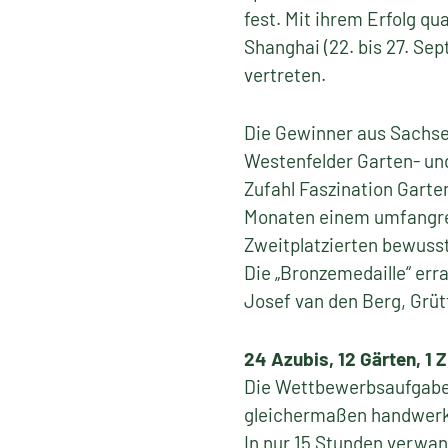
fest. Mit ihrem Erfolg qua
Shanghai (22. bis 27. Se
vertreten.
Die Gewinner aus Sachse
Westenfelder Garten- un
Zufahl Faszination Gar
Monaten einem umfangrei
Zweitplatzierten bewusst
Die „Bronzemedaille“ err
Josef van den Berg, Grü
24 Azubis, 12 Gärten, 1 Z
Die Wettbewerbsaufgabe 
gleichermaßen handwerkl
In nur 15 Stunden verwan